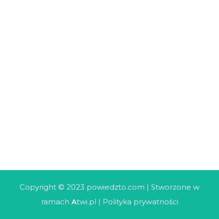
Copyright © 2023 powiedzto.com | Stworzone w
ramach
A
twi.pl
|
Polityka prywatności